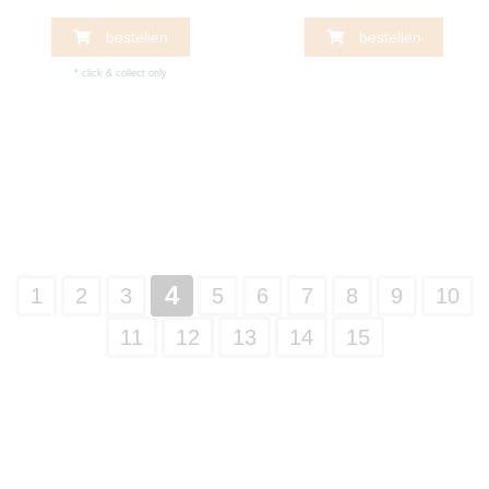
bestellen
bestellen
* click & collect only
4
1
2
3
5
6
7
8
9
10
11
12
13
14
15