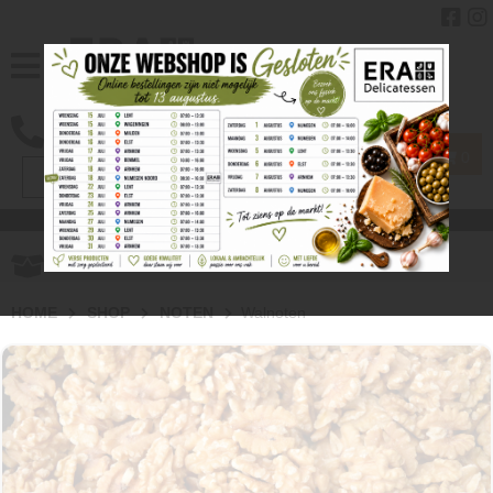
0
Gratis
verzenden vanaf € 40.00
HOME
SHOP
NOTEN
Walnoten