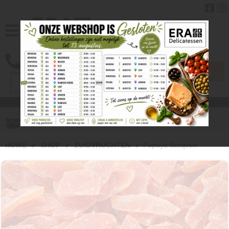
0
Gratis
verzenden vanaf € 40.00
HOME
SHOP
ZUIDVRUCHTEN
Papaya Schijven