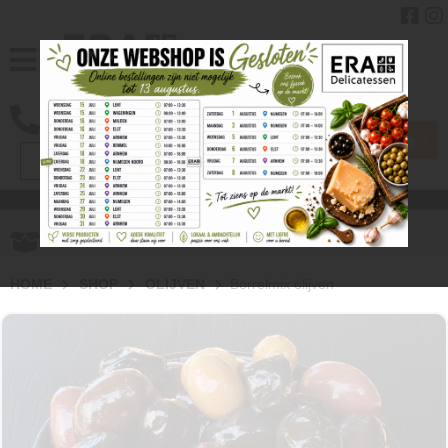
0
Gratis
verzenden vanaf € 40.00
HOME
SHOP
OLIJVEN
Borrelmix olijven