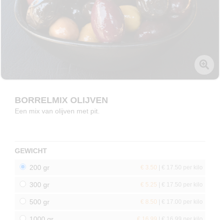
BORRELMIX OLIJVEN
Een mix van olijven met pit.
GEWICHT
200 gr
€ 3.50
| € 17.50 per kilo
300 gr
€ 5.25
| € 17.50 per kilo
500 gr
€ 8.50
| € 17.00 per kilo
1000 gr
€ 16.99
| € 16.99 per kilo