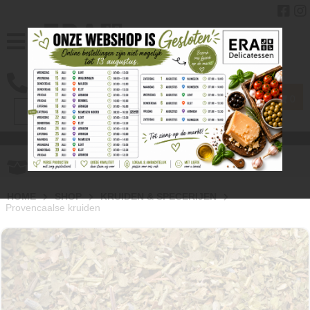
0
Gratis
verzenden vanaf € 40.00
HOME
SHOP
KRUIDEN & SPECERIJEN
Provencaalse kruiden